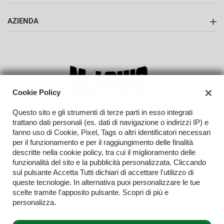
Camperteam srl
questi
strumenti
AZIENDA
di
tracciamento
Contatti
si
rimanda
alla
cookie
policy.
Cookie Policy
Puoi
rivedere
Questo sito e gli strumenti di terze parti in esso integrati
e
trattano dati personali (es. dati di navigazione o indirizzi IP) e
modificare
fanno uso di Cookie, Pixel, Tags o altri identificatori necessari
le
per il funzionamento e per il raggiungimento delle finalità
tue
descritte nella cookie policy, tra cui il miglioramento delle
scelte
funzionalità del sito e la pubblicità personalizzata. Cliccando
in
sul pulsante Accetta Tutti dichiari di accettare l'utilizzo di
TORNA IN CIMA
qualsiasi
queste tecnologie. In alternativa puoi personalizzare le tue
momento.
scelte tramite l'apposito pulsante. Scopri di più e
Copyright © 2026 Camperteam Srl - P.IVA 02109280566 -
Leggi
personalizza.
l'informativa sulla privacy
-
Cookie Policy
a