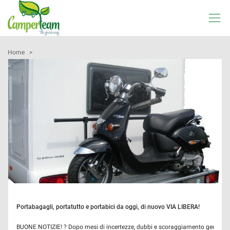
Le
tue
preferenze
di
HOME
Home
>
consenso
Il
AZIENDA
seguente
pannello
LISTA VEICOLI
ti
consente
di
ACQUISTIAMO USATO
esprimere
le
tue
OFFICINA
preferenze
di
consenso
SHOP
alle
Portabagagli, portatutto e portabici da oggi, di nuovo VIA LIBERA!
tecnologie
NOLEGGIO
di
BUONE NOTIZIE! ? Dopo mesi di incertezze, dubbi e scoraggiamento generale pe