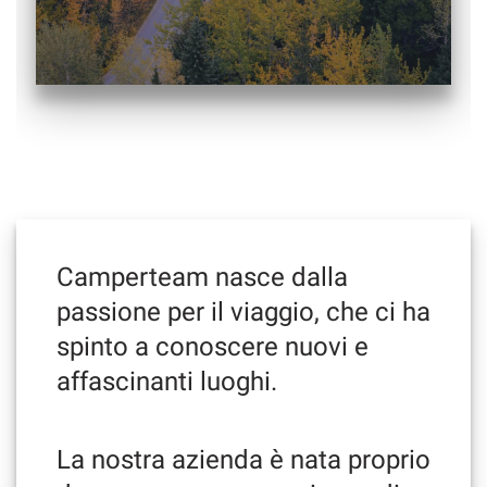
tracciamento
che
CAMPERTEAM CLUB
adottiamo
per
offrire
DICONO DI NOI
le
funzionalità
e
CONTATTI
svolgere
le
NEWS
attività
di
seguito
Camperteam nasce dalla
descritte.
passione per il viaggio, che ci ha
Per
ottenere
spinto a conoscere nuovi e
maggiori
affascinanti luoghi.
informazioni
sull'utilità
e
sul
La nostra azienda è nata proprio
funzionamento
di