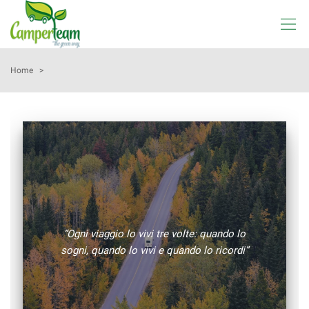
Le
tue
preferenze
di
HOME
Home
>
consenso
Il
AZIENDA
seguente
pannello
LISTA VEICOLI
ti
consente
di
ACQUISTIAMO USATO
esprimere
le
tue
OFFICINA
preferenze
“Ogni viaggio lo vivi tre volte: quando lo
di
sogni, quando lo vivi e quando lo ricordi”
consenso
SHOP
alle
tecnologie
NOLEGGIO
di