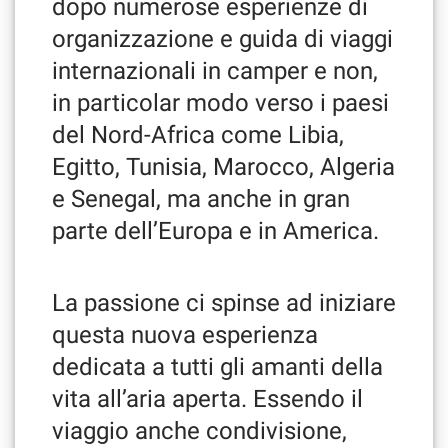
dopo numerose esperienze di
questi
organizzazione e guida di viaggi
strumenti
di
internazionali in camper e non,
tracciamento
in particolar modo verso i paesi
si
rimanda
del Nord-Africa come Libia,
alla
cookie
Egitto, Tunisia, Marocco, Algeria
policy.
e Senegal, ma anche in gran
Puoi
rivedere
parte dell’Europa e in America.
e
modificare
le
La passione ci spinse ad iniziare
tue
scelte
questa nuova esperienza
in
qualsiasi
dedicata a tutti gli amanti della
momento.
vita all’aria aperta. Essendo il
viaggio anche condivisione,
a