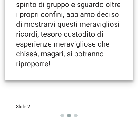
spirito di gruppo e sguardo oltre
i propri confini, abbiamo deciso
di mostrarvi questi meravigliosi
mpre
Cookie necessari
ilitato
ricordi, tesoro custodito di
esperienze meravigliose che
Cookie delle preferenze
chissà, magari, si potranno
riproporre!
Cookie per il miglioramento dell'esperienza utente
Cookie analitici
Cookie di marketing
Slide 2
Leggi
la
cookie
policy