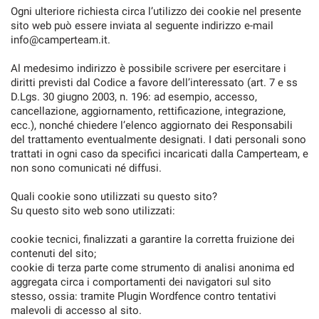
tracciamento
Ogni ulteriore richiesta circa l’utilizzo dei cookie nel presente
che
sito web può essere inviata al seguente indirizzo e-mail
CAMPERTEAM CLUB
adottiamo
info@camperteam.it.
per
offrire
DICONO DI NOI
Al medesimo indirizzo è possibile scrivere per esercitare i
le
diritti previsti dal Codice a favore dell’interessato (art. 7 e ss
funzionalità
D.Lgs. 30 giugno 2003, n. 196: ad esempio, accesso,
e
CONTATTI
cancellazione, aggiornamento, rettificazione, integrazione,
svolgere
ecc.), nonché chiedere l’elenco aggiornato dei Responsabili
le
del trattamento eventualmente designati. I dati personali sono
NEWS
attività
trattati in ogni caso da specifici incaricati dalla Camperteam, e
di
non sono comunicati né diffusi.
seguito
descritte.
Quali cookie sono utilizzati su questo sito?
Per
Su questo sito web sono utilizzati:
ottenere
maggiori
cookie tecnici, finalizzati a garantire la corretta fruizione dei
informazioni
contenuti del sito;
sull'utilità
cookie di terza parte come strumento di analisi anonima ed
e
aggregata circa i comportamenti dei navigatori sul sito
sul
stesso, ossia: tramite Plugin Wordfence contro tentativi
funzionamento
malevoli di accesso al sito.
di