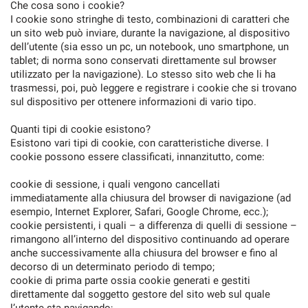
Che cosa sono i cookie?
questi
I cookie sono stringhe di testo, combinazioni di caratteri che
strumenti
un sito web può inviare, durante la navigazione, al dispositivo
di
dell’utente (sia esso un pc, un notebook, uno smartphone, un
tracciamento
tablet; di norma sono conservati direttamente sul browser
si
utilizzato per la navigazione). Lo stesso sito web che li ha
rimanda
trasmessi, poi, può leggere e registrare i cookie che si trovano
alla
sul dispositivo per ottenere informazioni di vario tipo.
cookie
policy.
Quanti tipi di cookie esistono?
Puoi
Esistono vari tipi di cookie, con caratteristiche diverse. I
rivedere
cookie possono essere classificati, innanzitutto, come:
e
modificare
cookie di sessione, i quali vengono cancellati
le
immediatamente alla chiusura del browser di navigazione (ad
tue
esempio, Internet Explorer, Safari, Google Chrome, ecc.);
scelte
cookie persistenti, i quali – a differenza di quelli di sessione –
in
rimangono all’interno del dispositivo continuando ad operare
qualsiasi
anche successivamente alla chiusura del browser e fino al
momento.
decorso di un determinato periodo di tempo;
cookie di prima parte ossia cookie generati e gestiti
direttamente dal soggetto gestore del sito web sul quale
a