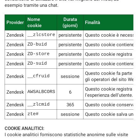
esempio tramite una chat.
Nome
Durata
Provider
Finalità
cookie
(giorni)
Zendesk
__zlcstore
persistente
Questo cookie è necessario
Zendesk
ZD-buid
persistente
Questo cookie contiene un 
Zendesk
ZD-store
persistente
Questo cookie registra se
Zendesk
ZD-suid
persistente
Questo cookie contiene un
Questo cookie fa parte dei
Zendesk
__cfruid
sessione
gli operatori del sito Web.
Questo cookie registra qua
Zendesk
AWSALBCORS
6
l'esperienza dell'utente.
Zendesk
__zlcmid
365
Questo cookie conserva lo 
Zendesk
zte#
sessione
Questo cookie salva un ID
COOKIE ANALITICI:
I cookie analitici forniscono statistiche anonime sulle visite