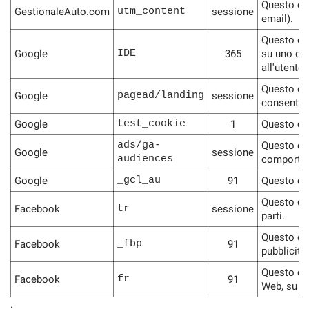
Questo coo
GestionaleAuto.com
utm_content
sessione
email).
Questo coo
Google
IDE
365
su uno deg
all'utente.
Questo coo
Google
pagead/landing
sessione
consente i
Google
test_cookie
1
Questo coo
ads/ga-
Questo coo
Google
sessione
audiences
comportame
Google
_gcl_au
91
Questo coo
Questo coo
Facebook
tr
sessione
parti.
Questo coo
Facebook
_fbp
91
pubblicità
Questo coo
Facebook
fr
91
Web, su si
.