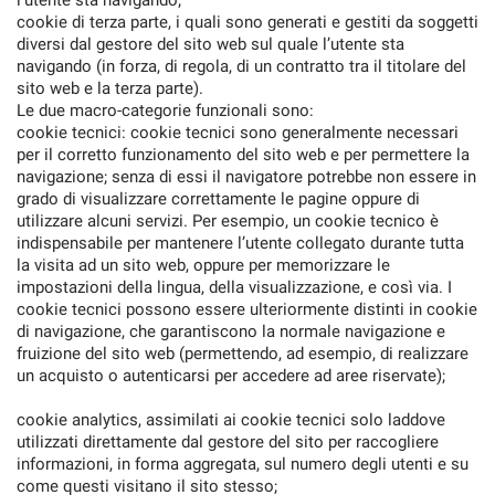
l’utente sta navigando;
cookie di terza parte, i quali sono generati e gestiti da soggetti
diversi dal gestore del sito web sul quale l’utente sta
navigando (in forza, di regola, di un contratto tra il titolare del
sito web e la terza parte).
mpre
Cookie necessari
Le due macro-categorie funzionali sono:
ilitato
cookie tecnici: cookie tecnici sono generalmente necessari
per il corretto funzionamento del sito web e per permettere la
Cookie delle preferenze
navigazione; senza di essi il navigatore potrebbe non essere in
grado di visualizzare correttamente le pagine oppure di
utilizzare alcuni servizi. Per esempio, un cookie tecnico è
Cookie per il miglioramento dell'esperienza utente
indispensabile per mantenere l’utente collegato durante tutta
la visita ad un sito web, oppure per memorizzare le
impostazioni della lingua, della visualizzazione, e così via. I
Cookie analitici
cookie tecnici possono essere ulteriormente distinti in cookie
di navigazione, che garantiscono la normale navigazione e
fruizione del sito web (permettendo, ad esempio, di realizzare
Cookie di marketing
un acquisto o autenticarsi per accedere ad aree riservate);
cookie analytics, assimilati ai cookie tecnici solo laddove
Leggi
utilizzati direttamente dal gestore del sito per raccogliere
la
informazioni, in forma aggregata, sul numero degli utenti e su
cookie
come questi visitano il sito stesso;
policy