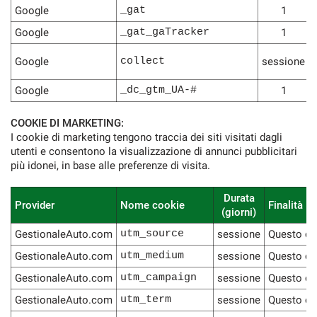
Google
_gat
1
Google
_gat_gaTracker
1
Google
collect
sessione
Google
_dc_gtm_UA-#
1
COOKIE DI MARKETING:
I cookie di marketing tengono traccia dei siti visitati dagli
utenti e consentono la visualizzazione di annunci pubblicitari
più idonei, in base alle preferenze di visita.
Durata
Provider
Nome cookie
Finalità
(giorni)
GestionaleAuto.com
utm_source
sessione
Questo coo
GestionaleAuto.com
utm_medium
sessione
Questo coo
GestionaleAuto.com
utm_campaign
sessione
Questo co
GestionaleAuto.com
utm_term
sessione
Questo coo