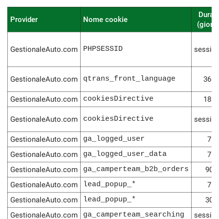
Durat
Provider
Nome cookie
(giorni
GestionaleAuto.com
PHPSESSID
sessio
GestionaleAuto.com
qtrans_front_language
365
GestionaleAuto.com
cookiesDirective
182
GestionaleAuto.com
cookiesDirective
sessio
GestionaleAuto.com
ga_logged_user
7
GestionaleAuto.com
ga_logged_user_data
7
GestionaleAuto.com
ga_camperteam_b2b_orders
90
GestionaleAuto.com
lead_popup_*
7
GestionaleAuto.com
lead_popup_*
30
GestionaleAuto.com
ga_camperteam_searching
sessio