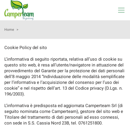
Le
tue
preferenze
di
HOME
Home
>
consenso
Il
AZIENDA
Cookie Policy del sito
seguente
pannello
L’informativa di seguito riportata, relativa all’uso di cookie su
LISTA VEICOLI
ti
questo sito web, è resa all’utente/navigatore in attuazione del
consente
provvedimento del Garante per la protezione dei dati personali
di
dell’8 maggio 2014 “Individuazione delle modalità semplificate
ACQUISTIAMO USATO
esprimere
per l’informativa e l’acquisizione del consenso per l’uso dei
le
cookie” e nel rispetto dell’art. 13 del Codice privacy (D.Lgs. n.
tue
OFFICINA
196/2003).
preferenze
di
L’informativa è predisposta ed aggiornata Camperteam Srl (di
consenso
SHOP
seguito nominata come Camperteam), gestore del sito web e
alle
Titolare del trattamento di dati personali ad esso connessi,
tecnologie
con sede in S.S. Cassia Nord 23B, tel. 0761251800.
NOLEGGIO
di