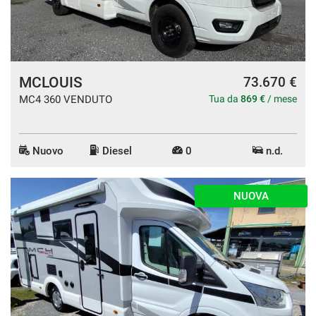
MCLOUIS
73.670 €
MC4 360 VENDUTO
Tua da
869 €
/ mese
Nuovo
Diesel
0
n.d.
NUOVA