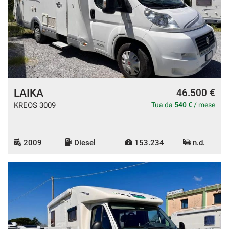
LAIKA
46.500 €
KREOS 3009
Tua da
540 €
/ mese
2009
Diesel
153.234
n.d.