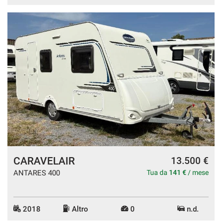
Salva
le
impostazioni
CARAVELAIR
13.500 €
ANTARES 400
Tua da
141 €
/ mese
2018
Altro
0
n.d.