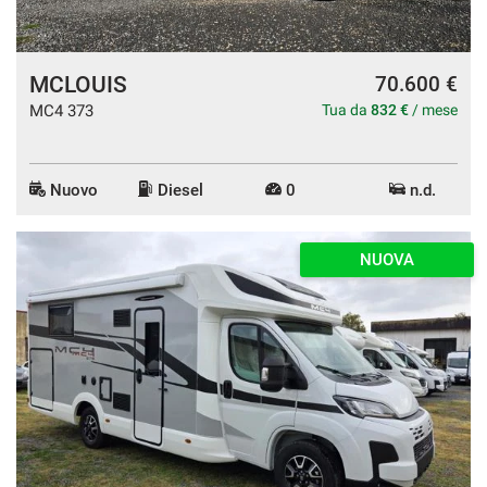
MCLOUIS
70.600 €
MC4 373
Tua da
832 €
/ mese
Nuovo
Diesel
0
n.d.
NUOVA