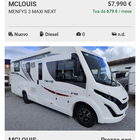
MCLOUIS
57.990 €
MENFYS 3 MAXI NEXT
Tua da
679 €
/ mese
Nuovo
Diesel
0
n.d.
MCLOUIS
Prezzo non