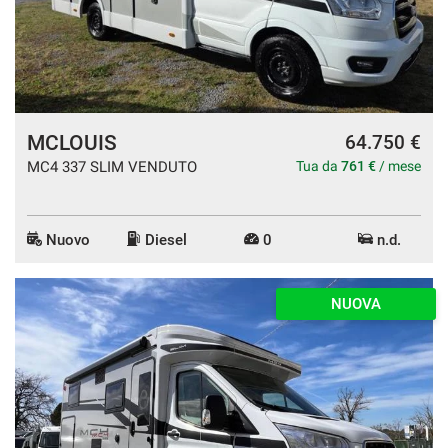
MCLOUIS
64.750 €
MC4 337 SLIM VENDUTO
Tua da
761 €
/ mese
Nuovo
Diesel
0
n.d.
NUOVA