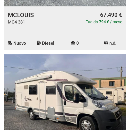
MCLOUIS
67.490 €
MC4 381
Tua da
794 €
/ mese
Nuovo
Diesel
0
n.d.