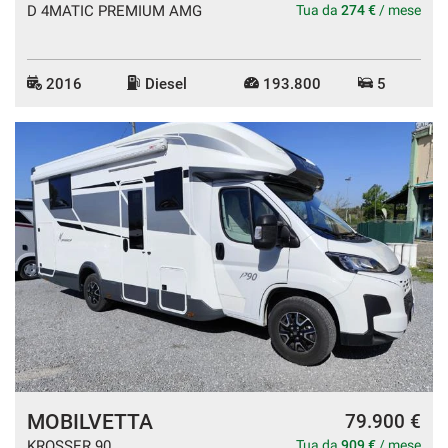
D 4MATIC PREMIUM AMG
Tua da
274 €
/ mese
2016
Diesel
193.800
5
MOBILVETTA
79.900 €
KROSSER 90
Tua da
909 €
/ mese