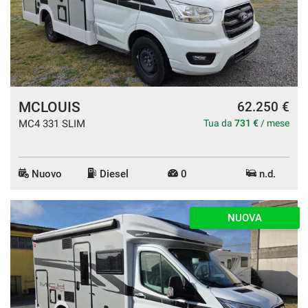
MCLOUIS
62.250 €
MC4 331 SLIM
Tua da
731 €
/ mese
Nuovo
Diesel
0
n.d.
NUOVA