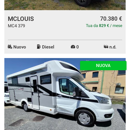
MCLOUIS
70.380 €
MC4 379
Tua da
829 €
/ mese
Nuovo
Diesel
0
n.d.
NUOVA