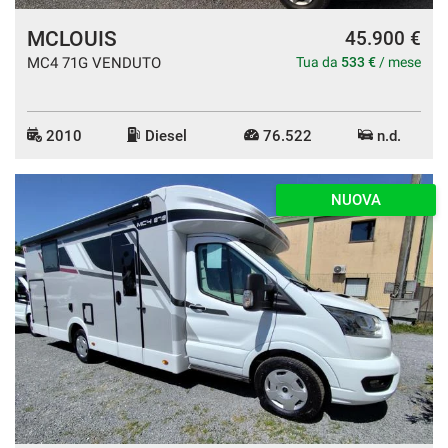
MCLOUIS
45.900 €
MC4 71G VENDUTO
Tua da
533 €
/ mese
2010
Diesel
76.522
n.d.
NUOVA