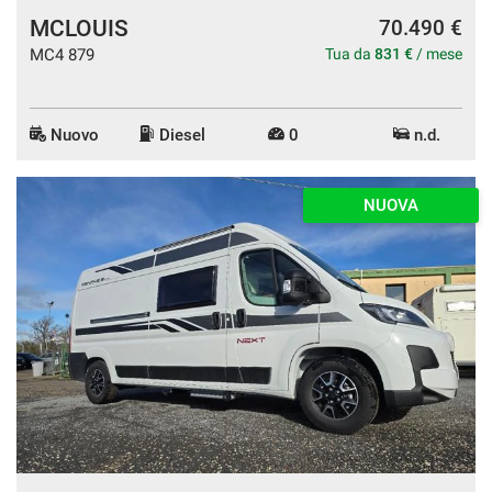
MCLOUIS
70.490 €
MC4 879
Tua da
831 €
/ mese
Nuovo
Diesel
0
n.d.
NUOVA