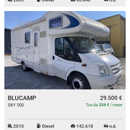
mpre
Cookie necessari
ilitato
Cookie delle preferenze
Cookie per il miglioramento dell'esperienza utente
Cookie analitici
Cookie di marketing
BLUCAMP
29.500 €
SKY 500
Tua da
334 €
/ mese
Leggi
la
cookie
2010
Diesel
142.618
n.d.
policy